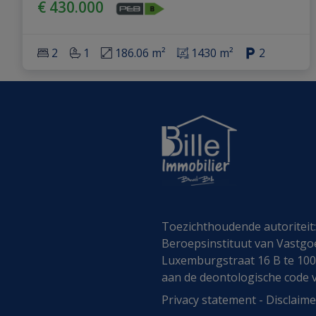
€ 430.000
2
1
186.06 m²
1430 m²
2
Toezichthoudende autoriteit
Beroepsinstituut van Vastg
Luxemburgstraat 16 B te 10
aan de
deontologische code 
Privacy statement
-
Disclaime