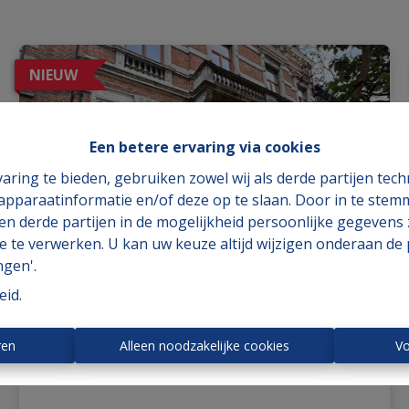
NIEUW
Een betere ervaring via cookies
aring te bieden, gebruiken zowel wij als derde partijen tec
 apparaatinformatie en/of deze op te slaan. Door in te ste
 en derde partijen in de mogelijkheid persoonlijke gegeven
e te verwerken. U kan uw keuze altijd wijzigen onderaan de 
ngen'.
eid
.
ren
Alleen noodzakelijke cookies
Vo
7800 Ath
|
Ref
: 
1164