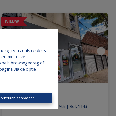
NIEUW
hnologieën zoals cookies
mmen met deze
s zoals browsegedrag of
pagina via de optie
Winkelruimte
orkeuren aanpassen
Rue de la Station 25, 7800 Ath
|
Ref
: 
1143