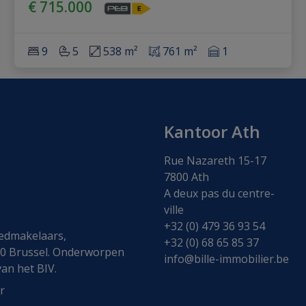
€ 715.000
9
5
538 m²
761 m²
1
Kantoor Ath
Rue Nazareth 15-17
7800 Ath
A deux pas du centre-
ville
:
+32 (0) 479 36 93 54
oedmakelaars,
+32 (0) 68 65 85 37
00 Brussel. Onderworpen
info@bille-immobilier.be
van het BIV
.
r