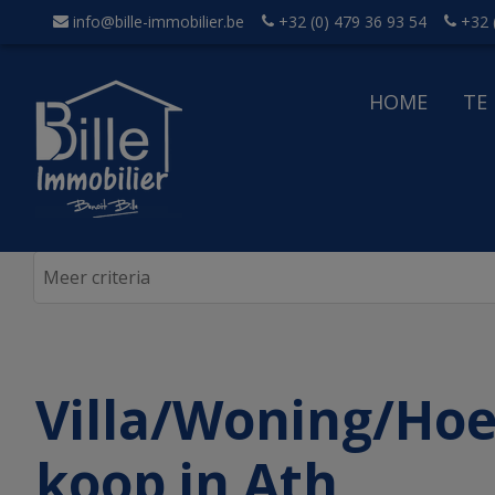
info@bille-immobilier.be
+32 (0) 479 36 93 54
+32 
HOME
TE
acht
Villa/Woning/Hoe
koop in Ath