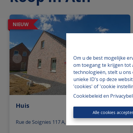
NIEUW
Om u de best mogelijke erv
om toegang te krijgen tot
technologieën, stelt u ons
unieke ID's op deze websit
'cookies' of 'cookie instelli
Cookiebeleid
en
Privacybel
Huis
Alle cookies accepte
Rue de Soignies 117 A, 7800 Ath
|
Ref
: 
1133