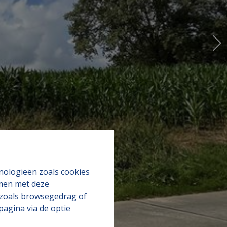
hnologieën zoals cookies
mmen met deze
s zoals browsegedrag of
pagina via de optie