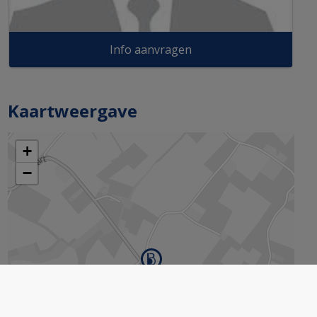
Info aanvragen
Kaartweergave