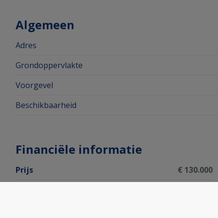
Algemeen
Adres
Grondoppervlakte
Voorgevel
Beschikbaarheid
Financiële informatie
Prijs
€ 130.000
Kadastraal inkomen
€ 23
Totale kostprijs
€ 130.000