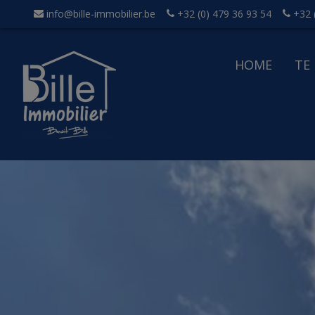
info@bille-immobilier.be
+32 (0) 479 36 93 54
+32 
HOME
TE
acht