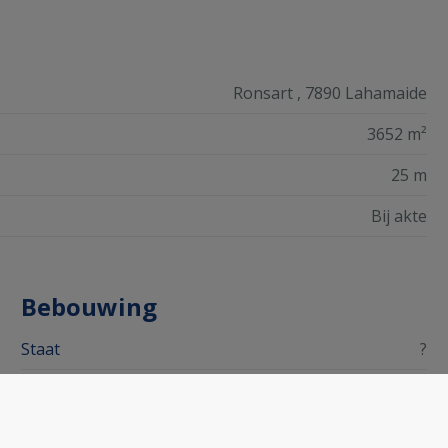
Ronsart , 7890 Lahamaide
3652 m²
25 m
Bij akte
Bebouwing
Staat
?