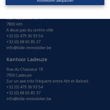
Voorkeuren aanpassen
Kantoor Ath
Rue Nazareth 15-17
7800 Ath
A deux pas du centre-ville
+32 (0) 479 36 93 54
+32 (0) 68 65 85 37
info@bille-immobilier.be
Kantoor Ladeuze
Rue du Chasseur 19
7950 Ladeuze
Sur un axe très fréquent entre Ath et Beloeil
+32 (0) 479 36 93 54
+32 (0) 68 65 85 37
info@bille-immobilier.be