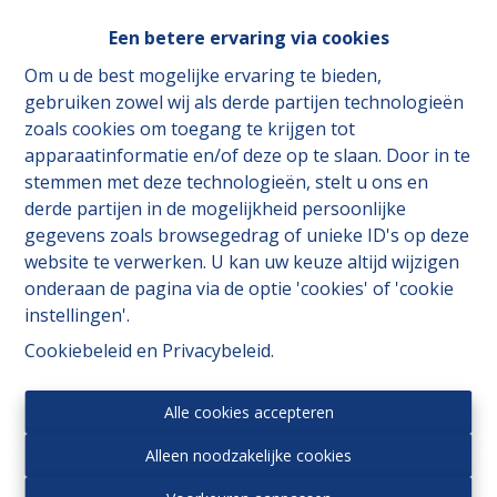
Een betere ervaring via cookies
Om u de best mogelijke ervaring te bieden,
gebruiken zowel wij als derde partijen technologieën
zoals cookies om toegang te krijgen tot
apparaatinformatie en/of deze op te slaan. Door in te
stemmen met deze technologieën, stelt u ons en
derde partijen in de mogelijkheid persoonlijke
gegevens zoals browsegedrag of unieke ID's op deze
website te verwerken. U kan uw keuze altijd wijzigen
onderaan de pagina via de optie 'cookies' of 'cookie
instellingen'.
Toezichthoudende autoriteit:
Cookiebeleid
en
Privacybeleid
.
Beroepsinstituut van Vastgoedmakelaars,
Luxemburgstraat 16 B te 1000 Brussel.
Alle cookies accepteren
Onderworpen aan de
deontologische code van het
BIV
.
Alleen noodzakelijke cookies
Privacy statement
-
Disclaimer