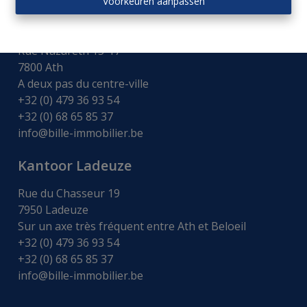
Voorkeuren aanpassen
Kantoor Ath
Rue Nazareth 15-17
7800 Ath
A deux pas du centre-ville
+32 (0) 479 36 93 54
+32 (0) 68 65 85 37
info@bille-immobilier.be
Kantoor Ladeuze
Rue du Chasseur 19
7950 Ladeuze
Sur un axe très fréquent entre Ath et Beloeil
+32 (0) 479 36 93 54
+32 (0) 68 65 85 37
info@bille-immobilier.be