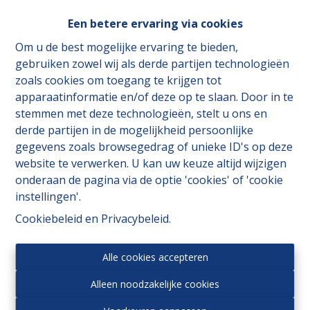
Een betere ervaring via cookies
Om u de best mogelijke ervaring te bieden,
gebruiken zowel wij als derde partijen technologieën
zoals cookies om toegang te krijgen tot
apparaatinformatie en/of deze op te slaan. Door in te
stemmen met deze technologieën, stelt u ons en
derde partijen in de mogelijkheid persoonlijke
gegevens zoals browsegedrag of unieke ID's op deze
website te verwerken. U kan uw keuze altijd wijzigen
onderaan de pagina via de optie 'cookies' of 'cookie
instellingen'.
Toezichthoudende autoriteit:
Cookiebeleid
en
Privacybeleid
.
Beroepsinstituut van Vastgoedmakelaars,
Luxemburgstraat 16 B te 1000 Brussel.
Alle cookies accepteren
Onderworpen aan de
deontologische code van het
BIV
.
Alleen noodzakelijke cookies
Privacy statement
-
Disclaimer