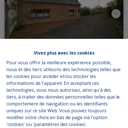
Vivez plus avec les cookies
Maison
Pour vous offrir la meilleure expérience possible,
nous et des tiers utilisons des technologies telles que
Marais des Soeurs 11, 7880 Flobecq
|
Ref
: 
1123
les cookies pour accéder et/ou stocker les
informations de l'appareil. En acceptant ces
€ 50.000
technologies, vous nous autorisez, ainsi qu'à des
tiers, à traiter des données personnelles telles que le
comportement de navigation ou les identifiants
2
1
95.21 m²
uniques sur ce site Web. Vous pouvez toujours
modifier votre choix en bas de page via l'option
'cookies' ou 'paramètres des cookies'.