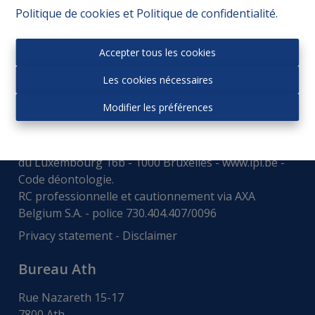
Politique de cookies
et
Politique de confidentialité
.
Accepter tous les cookies
Les cookies nécessaires
Modifier les préférences
Autorité de surveillance:
Institut professionnel des agences immobiliers, Rue
du Luxembourg 16b - 1000 Bruxelles -
www.ipi.be
-
Code déontologie
.
RC professionnelle et cautionnement via AXA
Belgium S.A. - police 730.404.407/0096
Privacy statement
-
Disclaimer
Bureau Ath
Rue Nazareth 15-17
7800 Ath