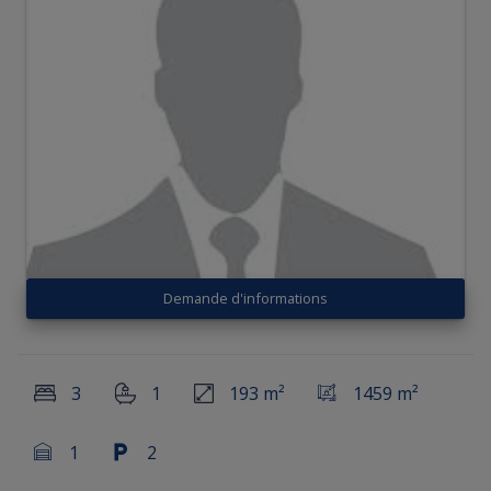
Demande d'informations
3
1
193 m²
1459 m²
1
2