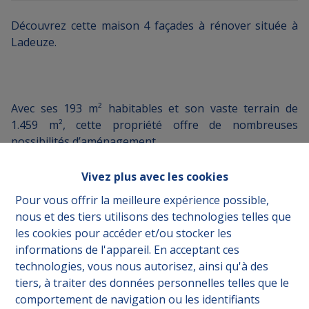
Découvrez cette maison 4 façades à rénover située à
Ladeuze.
Avec ses 193 m² habitables et son vaste terrain de
1.459 m², cette propriété offre de nombreuses
possibilités d’aménagement.
Vivez plus avec les cookies
Pour vous offrir la meilleure expérience possible,
Le bien se compose au rez-de-chaussée d’un salon,
nous et des tiers utilisons des technologies telles que
d’une salle à manger, d’un bureau, d’une cuisine, d’une
les cookies pour accéder et/ou stocker les
salle de bain, d’une buanderie ainsi que d’une
informations de l'appareil. En acceptant ces
chaufferie.
technologies, vous nous autorisez, ainsi qu'à des
tiers, à traiter des données personnelles telles que le
comportement de navigation ou les identifiants
À l’étage, vous retrouverez 3 chambres.