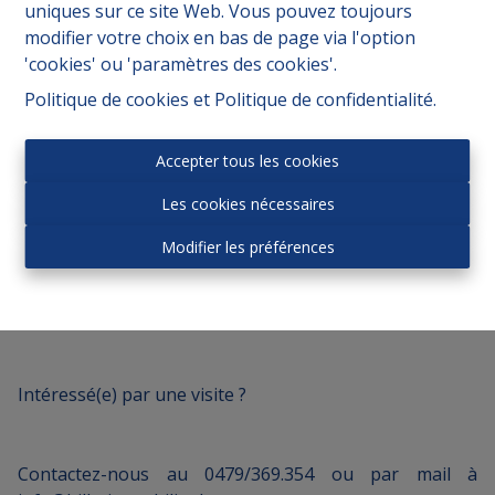
uniques sur ce site Web. Vous pouvez toujours
modifier votre choix en bas de page via l'option
'cookies' ou 'paramètres des cookies'.
Politique de cookies
et
Politique de confidentialité
.
Vous recherchez une maison avec du potentiel dans un
environnement calme ? Cette opportunité est faite
pour vous.
Accepter tous les cookies
Les cookies nécessaires
Modifier les préférences
Prix : 170.000 € sous réserve d’acceptation des
propriétaires.
Intéressé(e) par une visite ?
Contactez-nous au 0479/369.354 ou par mail à