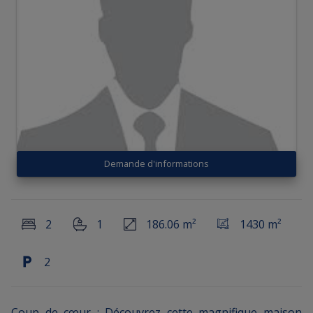
Demande d'informations
2
1
186.06 m²
1430 m²
2
Coup de cœur : Découvrez cette magnifique maison