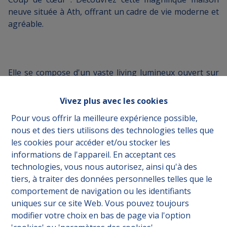
neuve située à Ath, offrant un cadre de vie moderne et
agréable.
Elle se compose d'un vaste living lumineux ouvert sur
une cuisine entièrement équipée avec îlot central. Les
grandes baies vitrées apportent une belle luminosité
Vivez plus avec les cookies
et donnent un accès direct au jardin.
Pour vous offrir la meilleure expérience possible,
nous et des tiers utilisons des technologies telles que
les cookies pour accéder et/ou stocker les
Vous y trouverez également une chambre, un bureau
informations de l'appareil. En acceptant ces
ou une deuxième chambre, ainsi qu'une salle de
technologies, vous nous autorisez, ainsi qu'à des
douche.
tiers, à traiter des données personnelles telles que le
comportement de navigation ou les identifiants
uniques sur ce site Web. Vous pouvez toujours
modifier votre choix en bas de page via l'option
Le grenier, entièrement aménageable, offre un beau