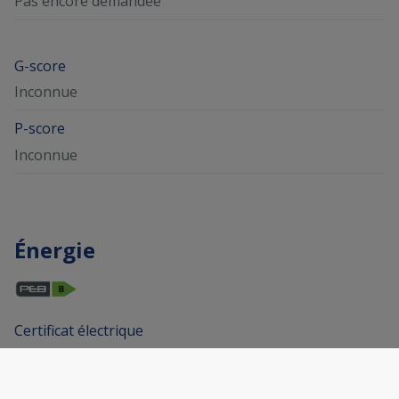
Pas encore demandée
G-score
Inconnue
P-score
Inconnue
Énergie
Certificat électrique
Oui, conforme RGIE
Emissions de CO2