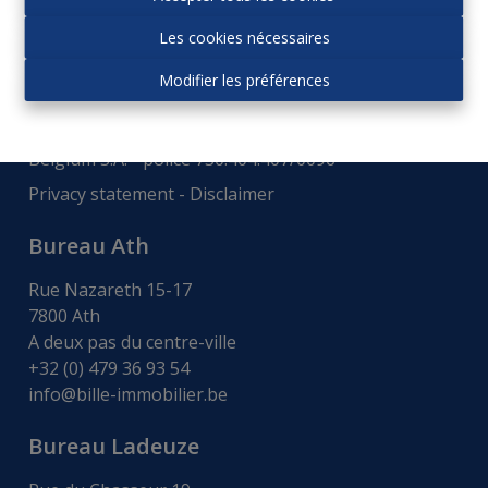
Autorité de surveillance:
Les cookies nécessaires
Institut professionnel des agences immobiliers, Rue
du Luxembourg 16b - 1000 Bruxelles -
www.ipi.be
-
Modifier les préférences
Code déontologie
.
RC professionnelle et cautionnement via AXA
Belgium S.A. - police 730.404.407/0096
Privacy statement
-
Disclaimer
Bureau Ath
Rue Nazareth 15-17
7800 Ath
A deux pas du centre-ville
+32 (0) 479 36 93 54
info@bille-immobilier.be
Bureau Ladeuze