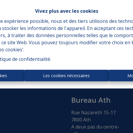
Vivez plus avec les cookies
re expérience possible, nous et des tiers utilisons des techno
 stocker les informations de l'appareil. En acceptant ces te
À achet
tiers, à traiter des données personnelles telles que le compo
r ce site Web. Vous pouvez toujours modifier votre choix en 
es cookies'.
tique de confidentialité
.
kies
Les cookies nécessaires
Mo
Bureau Ath
Rue Nazareth 15-17
7800 Ath
A deux pas du centre-