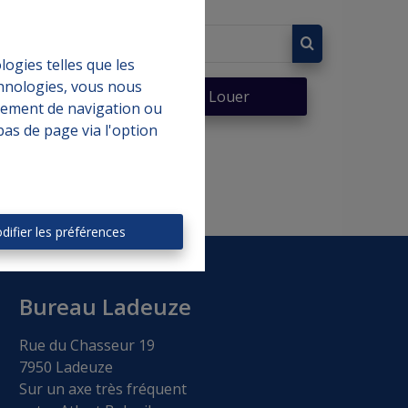
logies telles que les
chnologies, vous nous
er
À Louer
rtement de navigation ou
bas de page via l'option
difier les préférences
Bureau Ladeuze
Rue du Chasseur 19
7950 Ladeuze
Sur un axe très fréquent