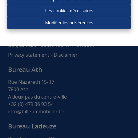
Autorité de surveillance:
Les cookies nécessaires
Institut professionnel des agences immobiliers, Rue
du Luxembourg 16b - 1000 Bruxelles -
www.ipi.be
-
Modifier les préférences
Code déontologie
.
RC professionnelle et cautionnement via AXA
Belgium S.A. - police 730.404.407/0096
Privacy statement
-
Disclaimer
Bureau Ath
Rue Nazareth 15-17
7800 Ath
A deux pas du centre-ville
+32 (0) 479 36 93 54
info@bille-immobilier.be
Bureau Ladeuze