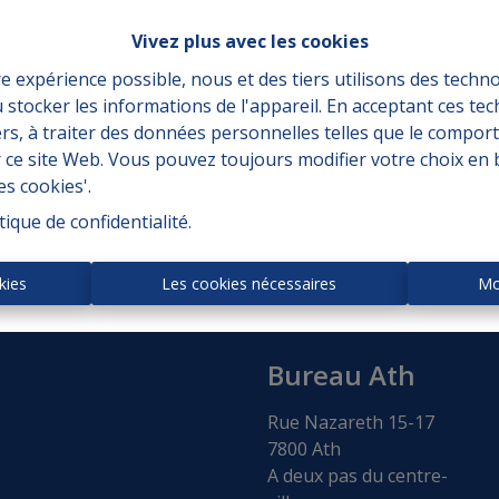
Vivez plus avec les cookies
re expérience possible, nous et des tiers utilisons des techno
 stocker les informations de l'appareil. En acceptant ces te
À achet
tiers, à traiter des données personnelles telles que le compo
r ce site Web. Vous pouvez toujours modifier votre choix en 
es cookies'.
tique de confidentialité
.
kies
Les cookies nécessaires
Mo
Bureau Ath
Rue Nazareth 15-17
7800 Ath
A deux pas du centre-