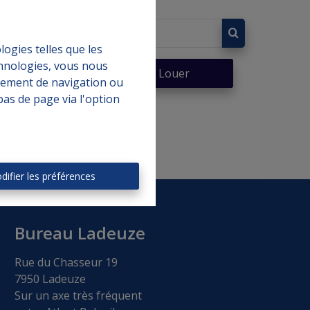
logies telles que les
chnologies, vous nous
er
À Louer
rtement de navigation ou
bas de page via l'option
difier les préférences
Bureau Ladeuze
Rue du Chasseur 19
7950 Ladeuze
Sur un axe très fréquent