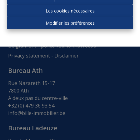
Autorité de surveillance:
Les cookies nécessaires
Institut professionnel des agences immobiliers, Rue
du Luxembourg 16b - 1000 Bruxelles -
www.ipi.be
-
Modifier les préférences
Code déontologie
.
RC professionnelle et cautionnement via AXA
Belgium S.A. - police 730.404.407/0096
Privacy statement
-
Disclaimer
Bureau Ath
Rue Nazareth 15-17
7800 Ath
A deux pas du centre-ville
+32 (0) 479 36 93 54
info@bille-immobilier.be
Bureau Ladeuze