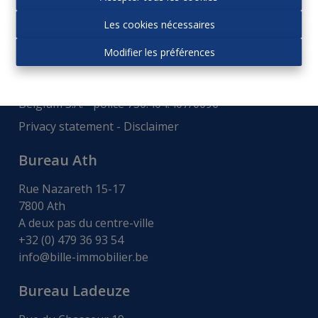
Autorité de surveillance:
Les cookies nécessaires
Institut professionnel des agences immobiliers, Rue
du Luxembourg 16b - 1000 Bruxelles -
www.ipi.be
-
Modifier les préférences
Code déontologie
.
RC professionnelle et cautionnement via AXA
Belgium S.A. - police 730.404.407/0096
Privacy statement
-
Disclaimer
Bureau Ath
Rue Nazareth 15-17
7800 Ath
A deux pas du centre-ville
+32 (0) 479 36 93 54
info@bille-immobilier.be
Bureau Ladeuze