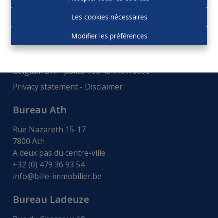
Autorité de surveillance:
Les cookies nécessaires
Institut professionnel des agences immobiliers, Rue
du Luxembourg 16b - 1000 Bruxelles -
www.ipi.be
-
Modifier les préférences
Code déontologie
.
RC professionnelle et cautionnement via AXA
Belgium S.A. - police 730.404.407/0096
Privacy statement
-
Disclaimer
Bureau Ath
Rue Nazareth 15-17
7800 Ath
A deux pas du centre-ville
+32 (0) 479 36 93 54
info@bille-immobilier.be
Bureau Ladeuze