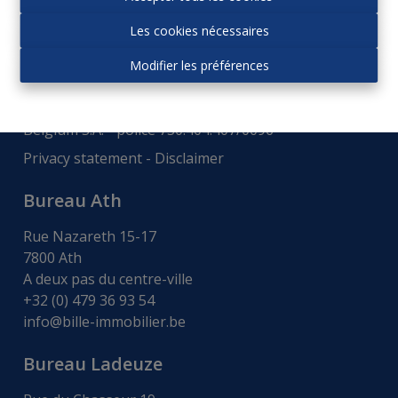
Autorité de surveillance:
Les cookies nécessaires
Institut professionnel des agences immobiliers, Rue
du Luxembourg 16b - 1000 Bruxelles -
www.ipi.be
-
Modifier les préférences
Code déontologie
.
RC professionnelle et cautionnement via AXA
Belgium S.A. - police 730.404.407/0096
Privacy statement
-
Disclaimer
Bureau Ath
Rue Nazareth 15-17
7800 Ath
A deux pas du centre-ville
+32 (0) 479 36 93 54
info@bille-immobilier.be
Bureau Ladeuze