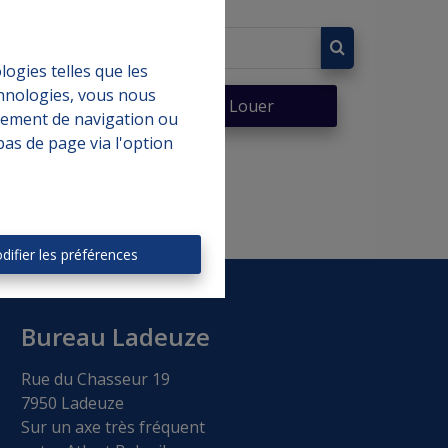
logies telles que les
chnologies, vous nous
er
À Louer
rtement de navigation ou
bas de page via l'option
difier les préférences
Bureau Ladeuze
Rue du Chasseur 19
7950 Ladeuze
Sur un axe très fréquent