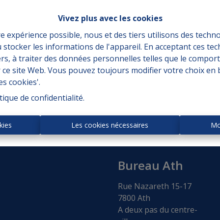
Vivez plus avec les cookies
re expérience possible, nous et des tiers utilisons des techno
 stocker les informations de l'appareil. En acceptant ces te
À achet
tiers, à traiter des données personnelles telles que le compo
r ce site Web. Vous pouvez toujours modifier votre choix en 
es cookies'.
tique de confidentialité
.
kies
Les cookies nécessaires
Mo
Bureau Ath
Rue Nazareth 15-17
7800 Ath
A deux pas du centre-