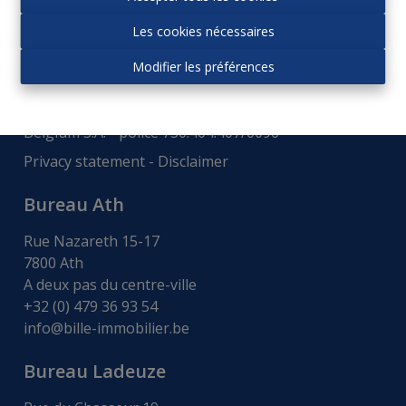
Autorité de surveillance:
Les cookies nécessaires
Institut professionnel des agences immobiliers, Rue
du Luxembourg 16b - 1000 Bruxelles -
www.ipi.be
-
Modifier les préférences
Code déontologie
.
RC professionnelle et cautionnement via AXA
Belgium S.A. - police 730.404.407/0096
Privacy statement
-
Disclaimer
Bureau Ath
Rue Nazareth 15-17
7800 Ath
A deux pas du centre-ville
+32 (0) 479 36 93 54
info@bille-immobilier.be
Bureau Ladeuze