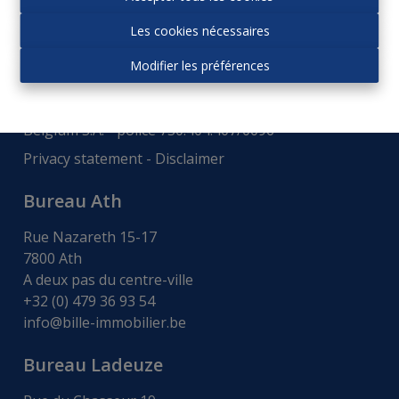
Autorité de surveillance:
Les cookies nécessaires
Institut professionnel des agences immobiliers, Rue
du Luxembourg 16b - 1000 Bruxelles -
www.ipi.be
-
Modifier les préférences
Code déontologie
.
RC professionnelle et cautionnement via AXA
Belgium S.A. - police 730.404.407/0096
Privacy statement
-
Disclaimer
Bureau Ath
Rue Nazareth 15-17
7800 Ath
A deux pas du centre-ville
+32 (0) 479 36 93 54
info@bille-immobilier.be
Bureau Ladeuze