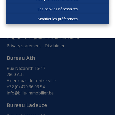
Autorité de surveillance:
Les cookies nécessaires
Institut professionnel des agences immobiliers, Rue
du Luxembourg 16b - 1000 Bruxelles -
www.ipi.be
-
Modifier les préférences
Code déontologie
.
RC professionnelle et cautionnement via AXA
Belgium S.A. - police 730.404.407/0096
Privacy statement
-
Disclaimer
Bureau Ath
Rue Nazareth 15-17
7800 Ath
A deux pas du centre-ville
+32 (0) 479 36 93 54
info@bille-immobilier.be
Bureau Ladeuze